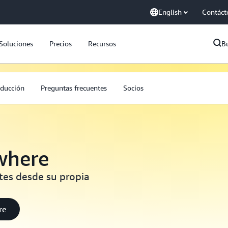
English
Contáct
Soluciones
Precios
Recursos
B
oducción
Preguntas frecuentes
Socios
where
tes desde su propia
re