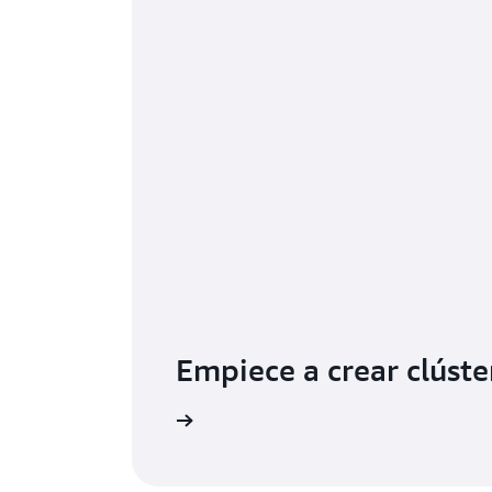
Empiece a crear clúste
escargue el instalador