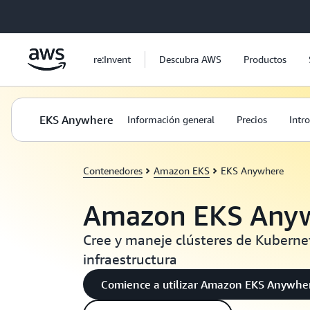
Saltar al contenido principal
re:Invent
Descubra AWS
Productos
EKS Anywhere
Información general
Precios
Intr
Contenedores
Amazon EKS
EKS Anywhere
Amazon EKS Any
Cree y maneje clústeres de Kuberne
infraestructura
Comience a utilizar Amazon EKS Anywhe