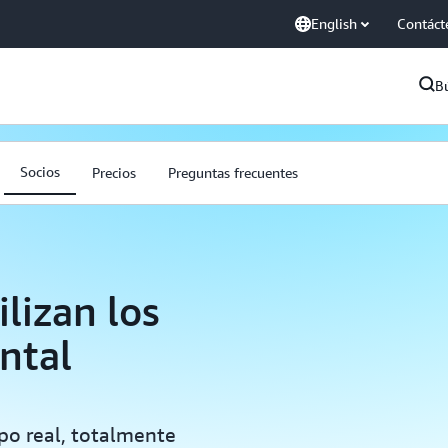
English
Contáct
B
Socios
Precios
Preguntas frecuentes
lizan los
ntal
po real, totalmente