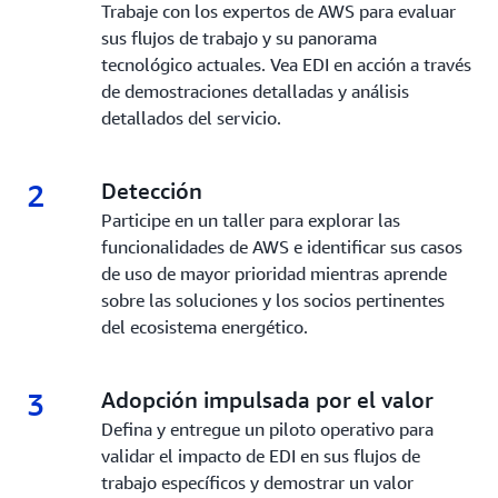
Permita la innovación mediante la fácil
Trabaje con los expertos de AWS para evaluar
integración de nuevas tecnologías
sus flujos de trabajo y su panorama
tecnológico actuales. Vea EDI en acción a través
de demostraciones detalladas y análisis
detallados del servicio.
2
2.
Detección
Participe en un taller para explorar las
funcionalidades de AWS e identificar sus casos
de uso de mayor prioridad mientras aprende
sobre las soluciones y los socios pertinentes
del ecosistema energético.
3
3.
Adopción impulsada por el valor
Defina y entregue un piloto operativo para
validar el impacto de EDI en sus flujos de
trabajo específicos y demostrar un valor