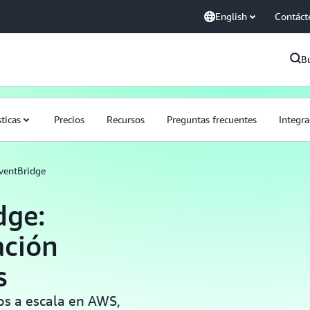
English
Contáct
B
sticas
Precios
Recursos
Preguntas frecuentes
Integra
entBridge
dge:
ación
s
os a escala en AWS,