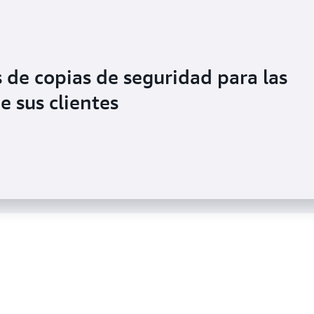
 de copias de seguridad para las
 la demanda de entrega de los
e sus clientes
ología sin servidor en AWS