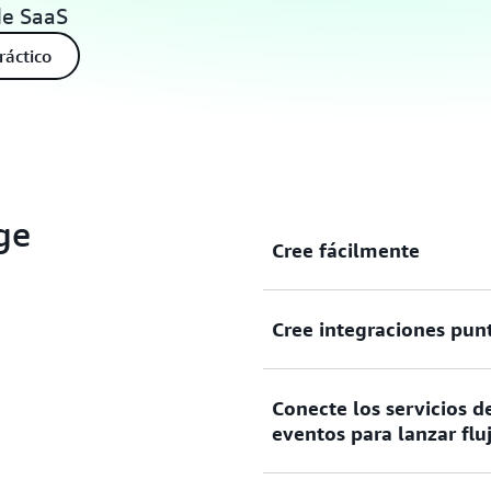
de SaaS
ráctico
ge
Cree fácilmente
Cree integraciones pun
Cree fácilmente arquitectur
eventos que le permitan i
características.
Conecte los servicios 
Cree integraciones completa
eventos para lanzar flu
consumidores sin tener que 
aprovisionar servidores.