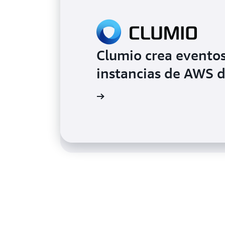
Clumio crea eventos
Taco Bell satisface
instancias de AWS d
clientes con la tecn
Más información
Más información