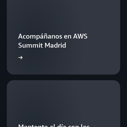
Acompáñanos en AWS
Summit Madrid
 demanda
Mantente al día con los