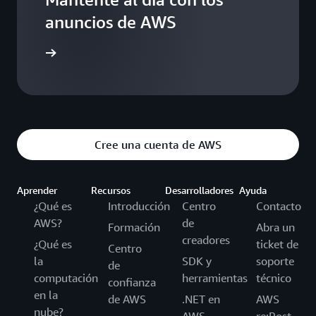
anuncios de AWS
g de AWS
Cree una cuenta de AWS
Aprender
Recursos
Desarrolladores
Ayuda
¿Qué es
Introducción
Centro
Contacto
AWS?
de
Formación
Abra un
creadores
¿Qué es
ticket de
Centro
la
SDK y
soporte
de
computación
herramientas
técnico
confianza
en la
de AWS
.NET en
AWS
nube?