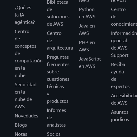
AWS
re:Post
Biblioteca
¿Qué es
de
Python
Centro
la IA
soluciones
en AWS
de
agéntica?
de AWS
conocimien
Java en
Centro
Centro
AWS
Información
de
de
general
PHP en
conceptos
arquitectura
de AWS
AWS
de
Support
Preguntas
JavaScript
computación
frecuentes
Reciba
en AWS
en la
sobre
ayuda
nube
cuestiones
de
Seguridad
técnicas
expertos
en la
y
Accesibilida
nube de
productos
de AWS
AWS
Informes
Asuntos
Novedades
de
jurídicos
Blogs
analistas
Notas
Socios