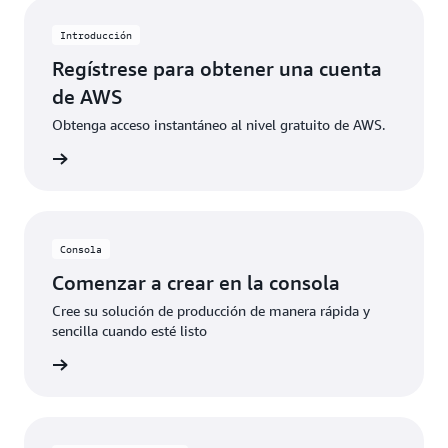
específicos. Cuando los clientes superan estos
límites de uso gratuito o acceden a características no
Introducción
incluidas en el nivel gratuito, los créditos se aplican
Regístrese para obtener una cuenta
automáticamente para cubrir los costos adicionales.
de AWS
Obtenga acceso instantáneo al nivel gratuito de AWS.
 de AWS
Consola
Comenzar a crear en la consola
Cree su solución de producción de manera rápida y
sencilla cuando esté listo
rmación