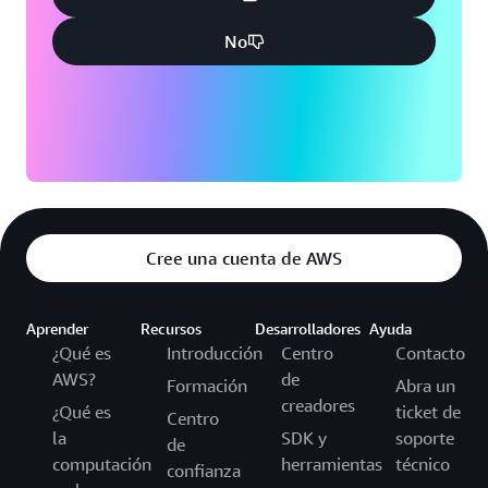
No
Cree una cuenta de AWS
Aprender
Recursos
Desarrolladores
Ayuda
¿Qué es
Introducción
Centro
Contacto
AWS?
de
Formación
Abra un
creadores
¿Qué es
ticket de
Centro
la
SDK y
soporte
de
computación
herramientas
técnico
confianza