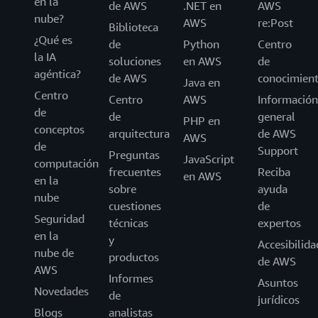
en la
de AWS
.NET en
AWS
nube?
AWS
re:Post
Biblioteca
¿Qué es
de
Python
Centro
la IA
soluciones
en AWS
de
agéntica?
de AWS
conocimien
Java en
Centro
Centro
AWS
Información
de
de
general
PHP en
conceptos
arquitectura
de AWS
AWS
de
Support
Preguntas
JavaScript
computación
frecuentes
Reciba
en AWS
en la
sobre
ayuda
nube
cuestiones
de
Seguridad
técnicas
expertos
en la
y
Accesibilida
nube de
productos
de AWS
AWS
Informes
Asuntos
Novedades
de
jurídicos
Blogs
analistas