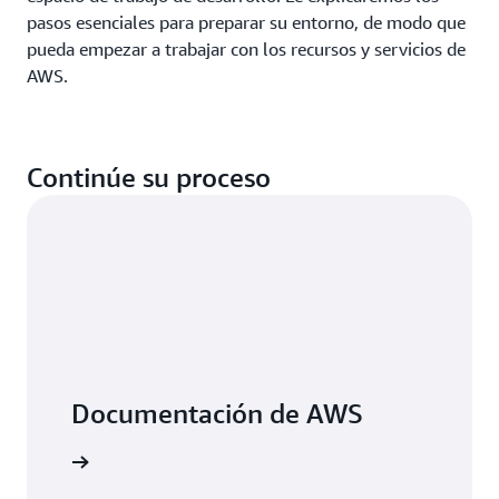
ayudará
Explore
pasos esenciales para preparar su entorno, de modo que
a
todas
pueda empezar a trabajar con los recursos y servicios de
tener
las
confianza
AWS.
guías
al
iniciar
su
traspaso
Continúe su proceso
a
la
nube.
En
las
siguientes
secciones,
respondemos
a
preguntas
habituales
Documentación de AWS
sobre
la
ormación
computación
en