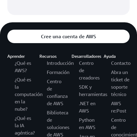
Cree una cuenta de AWS
Aprender
Recursos
Desarrolladores
Ayuda
¿Qué es
Introducción
Centro
Contacto
AWS?
de
Formación
Abra un
creadores
¿Qué es
ticket de
Centro
la
SDK y
soporte
de
computación
herramientas
técnico
confianza
en la
de AWS
.NET en
AWS
nube?
AWS
re:Post
Biblioteca
¿Qué es
de
Python
Centro
la IA
soluciones
en AWS
de
agéntica?
de AWS
conocimien
Java en