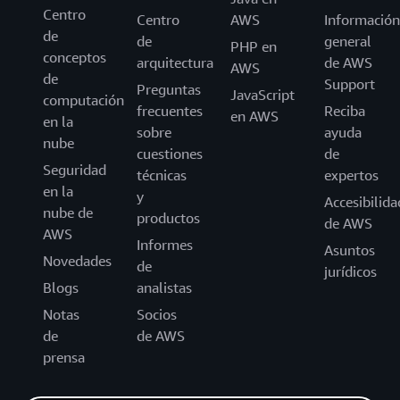
Centro
Centro
AWS
Información
de
de
general
PHP en
conceptos
arquitectura
de AWS
AWS
de
Support
Preguntas
JavaScript
computación
frecuentes
Reciba
en AWS
en la
sobre
ayuda
nube
cuestiones
de
Seguridad
técnicas
expertos
en la
y
Accesibilida
nube de
productos
de AWS
AWS
Informes
Asuntos
Novedades
de
jurídicos
Blogs
analistas
Notas
Socios
de
de AWS
prensa