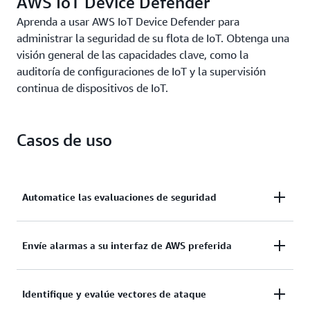
AWS IoT Device Defender
cuarentena de un grupo de dispositivos o la
sustitución de las políticas predeterminadas.
Aprenda a usar AWS IoT Device Defender para
administrar la seguridad de su flota de IoT. Obtenga una
visión general de las capacidades clave, como la
auditoría de configuraciones de IoT y la supervisión
continua de dispositivos de IoT.
Casos de uso
Automatice las evaluaciones de seguridad
Implemente controles de seguridad, como
Envíe alarmas a su interfaz de AWS preferida
autenticación, autorización y auditoría continua, con
varios niveles de rigurosidad para cumplir con las
Envíe alarmas a la consola de AWS IoT, Amazon
Identifique y evalúe vectores de ataque
prácticas recomendadas de seguridad y supervisar