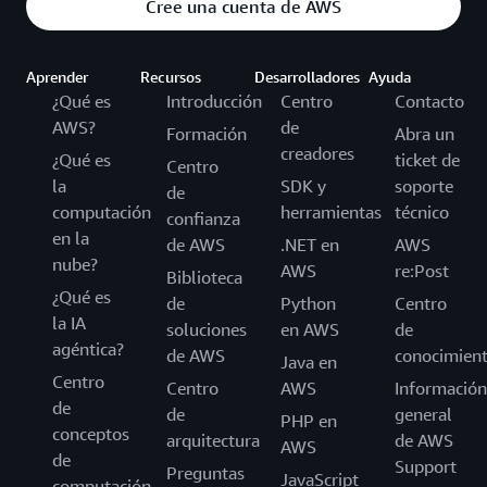
Cree una cuenta de AWS
Aprender
Recursos
Desarrolladores
Ayuda
¿Qué es
Introducción
Centro
Contacto
AWS?
de
Formación
Abra un
creadores
¿Qué es
ticket de
Centro
la
SDK y
soporte
de
computación
herramientas
técnico
confianza
en la
de AWS
.NET en
AWS
nube?
AWS
re:Post
Biblioteca
¿Qué es
de
Python
Centro
la IA
soluciones
en AWS
de
agéntica?
de AWS
conocimien
Java en
Centro
Centro
AWS
Información
de
de
general
PHP en
conceptos
arquitectura
de AWS
AWS
de
Support
Preguntas
JavaScript
computación