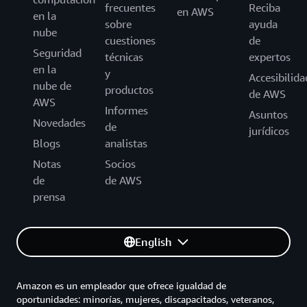
frecuentes
Reciba
en AWS
en la
sobre
ayuda
nube
cuestiones
de
Seguridad
técnicas
expertos
en la
y
Accesibilida
nube de
productos
de AWS
AWS
Informes
Asuntos
Novedades
de
jurídicos
Blogs
analistas
Notas
Socios
de
de AWS
prensa
English
Amazon es un empleador que ofrece igualdad de
oportunidades: minorías, mujeres, discapacitados, veteranos,