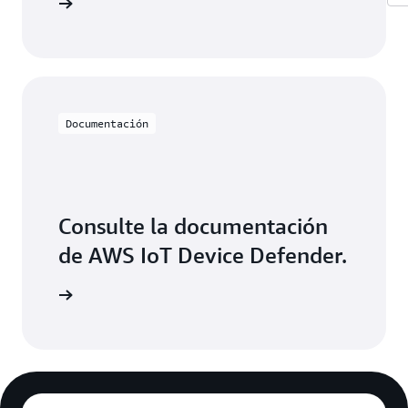
cie sesión
Documentación
Consulte la documentación
de AWS IoT Device Defender.
ormación