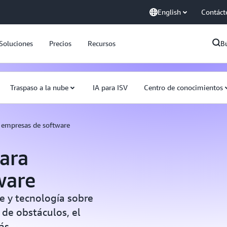
English
Contáct
Soluciones
Precios
Recursos
B
Traspaso a la nube
IA para ISV
Centro de conocimientos
 empresas de software
ara
ware
e y tecnología sobre
 de obstáculos, el
ás.