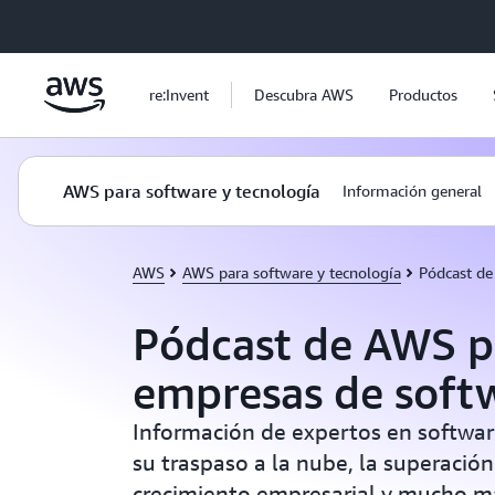
Saltar al contenido principal
re:Invent
Descubra AWS
Productos
AWS para software y tecnología
Información general
AWS
AWS para software y tecnología
Pódcast de
Pódcast de AWS p
empresas de soft
Información de expertos en softwar
su traspaso a la nube, la superación
crecimiento empresarial y mucho m