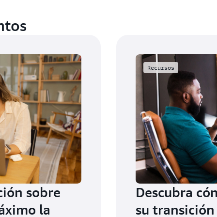
ntos
Recursos
ión sobre
Descubra cóm
áximo la
su transición