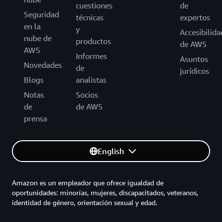
cuestiones
de
Seguridad
técnicas
expertos
en la
y
Accesibilida
nube de
productos
de AWS
AWS
Informes
Asuntos
Novedades
de
jurídicos
Blogs
analistas
Notas
Socios
de
de AWS
prensa
English
Amazon es un empleador que ofrece igualdad de
oportunidades: minorías, mujeres, discapacitados, veteranos,
identidad de género, orientación sexual y edad.