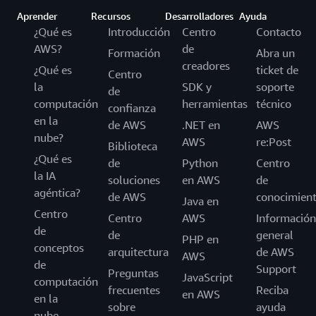
Aprender
Recursos
Desarrolladores
Ayuda
¿Qué es
Introducción
Centro
Contacto
AWS?
de
Formación
Abra un
creadores
¿Qué es
ticket de
Centro
la
SDK y
soporte
de
computación
herramientas
técnico
confianza
en la
de AWS
.NET en
AWS
nube?
AWS
re:Post
Biblioteca
¿Qué es
de
Python
Centro
la IA
soluciones
en AWS
de
agéntica?
de AWS
conocimien
Java en
Centro
Centro
AWS
Información
de
de
general
PHP en
conceptos
arquitectura
de AWS
AWS
de
Support
Preguntas
JavaScript
computación
frecuentes
Reciba
en AWS
en la
sobre
ayuda
nube