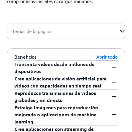
compromisos iniciales ni cargos mínimos.
Temas de la página
Beneficios
Abrir todo
Transmita videos desde millones de
dispositivos
Cree aplicaciones de visión artificial para
Amazon Kinesis Video Streams suministra SDK
videos con capacidades en tiempo real
que facilitan a los dispositivos transmitir medios
Reproduzca transmisiones de videos
de manera segura a AWS para tareas de
Cree fácilmente aplicaciones con capacidades de
grabadas y en directo
reproducción, almacenamiento, análisis,
visión artificial y tiempo real a través de la
Extraiga imágenes para reproducción
aprendizaje automático y otros procesamientos.
integración con Amazon Rekognition Video y con
Reproduzca fácilmente por medios grabados y en
mejorada o aplicaciones de machine
Kinesis Video Streams puede incorporar datos
capacidades de análisis de videos en tiempo real
directo desde transmisiones de video de Kinesis a
learning.
desde dispositivos de borde, teléfonos
mediante marcos conocidos de aprendizaje
su navegador o aplicación móvil con la capacidad
Cree aplicaciones con streaming de