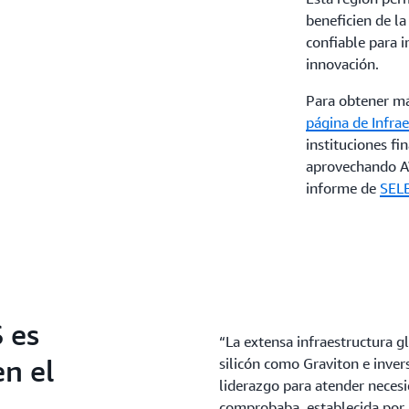
beneficien de la
confiable para i
innovación.
Para obtener más
página de Infra
instituciones fi
aprovechando AW
informe de
SEL
 es
“La extensa infraestructura g
en el
silicón como Graviton e inver
liderazgo para atender neces
comprobaba, establecida por 