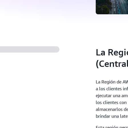
La Reg
(Centra
La Región de AW
a los clientes in
ejecutar una am
los clientes con
almacenarlos de
brindar una late
Esta región perm