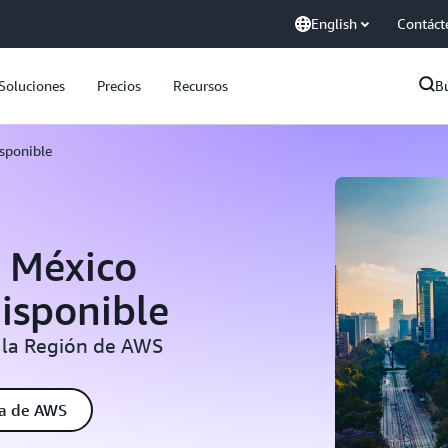
English
Contáct
Soluciones
Precios
Recursos
B
isponible
 México
disponible
 la Región de AWS
ta de AWS