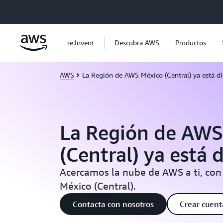
Saltar al contenido principal
re:Invent
Descubra AWS
Productos
AWS
La Región de AWS México (Central) ya está d
La Región de AWS
(Central) ya está 
Acercamos la nube de AWS a ti, con
México (Central).
Contacta con nosotros
Crear cuen