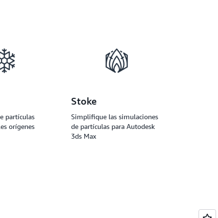
Stoke
e partículas
Simplifique las simulaciones
es orígenes
de partículas para Autodesk
3ds Max