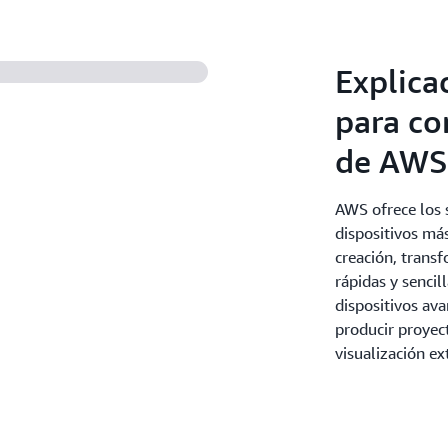
Explica
para co
de AWS
AWS ofrece los s
dispositivos más
creación, transf
rápidas y sencil
dispositivos av
producir proyec
visualización ex