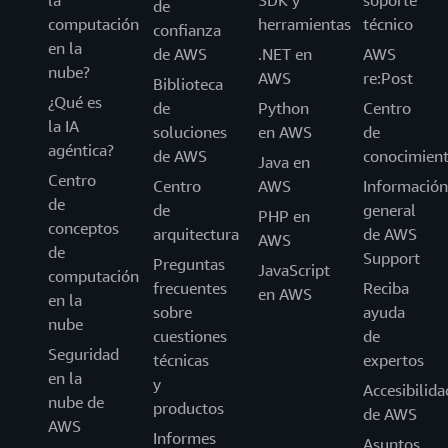
de
computación
herramientas
técnico
confianza
en la
de AWS
.NET en
AWS
nube?
AWS
re:Post
Biblioteca
¿Qué es
de
Python
Centro
la IA
soluciones
en AWS
de
agéntica?
de AWS
conocimien
Java en
Centro
Centro
AWS
Información
de
de
general
PHP en
conceptos
arquitectura
de AWS
AWS
de
Support
Preguntas
JavaScript
computación
frecuentes
Reciba
en AWS
en la
sobre
ayuda
nube
cuestiones
de
Seguridad
técnicas
expertos
en la
y
Accesibilida
nube de
productos
de AWS
AWS
Informes
Asuntos