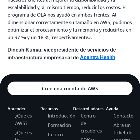
escalabilidad y, al mismo tiempo, reducir los costos. El
programa de OLA nos ayudó en ambos frentes. Al
dimensionar correctamente su tamaño en AWS, pudimos
optimizar el procesamiento y la memoria y reducirlos en
un 37 % y un 18 %, respectivamente».
Dinesh Kumar, vicepresidente de servicios de
Acentra Health
infraestructura empresarial de
Cree una cuenta de AWS
Aprender
Recursos
Desarrolladores
Ayuda
¿Qué es
Introducción
Centro
Contacto
AWS?
de
Formación
Abra un
creadores
¿Qué es
ticket de
Centro
la
SDK y
soporte