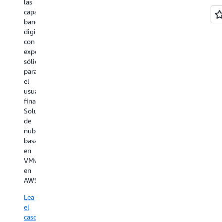
las
capacidades
bancarias
digitales
con
experiencias
sólidas
para
el
usuario
final?
Soluciones
de
nube
basadas
en
VMware
en
AWS.
Lea
el
caso