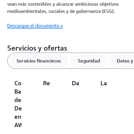
sean más sostenibles y alcanzar ambiciosos objetivos
medioambientales, sociales y de gobernanza (ESG).
Descargue el documento »
Servicios y ofertas
Servicios financieros
Seguridad
Datos y 
ConvergePROSPERITY™
Resiliencia
Data
La
S
BankingSuite
frente
Modernization
migración
t
de
a
A
de
f
Deloitte
ransomware
Strategic
mainframe
o
en
en
Imperative
ya
h
AWS
AWS
(Modernización
es
f
de
posible
(