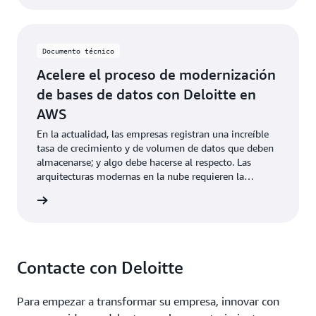
Documento técnico
Acelere el proceso de modernización
de bases de datos con Deloitte en
AWS
En la actualidad, las empresas registran una increíble
tasa de crecimiento y de volumen de datos que deben
almacenarse; y algo debe hacerse al respecto. Las
arquitecturas modernas en la nube requieren la
herramienta adecuada para el trabajo correcto, a fin de
cnico »
aprovechar las bases de datos personalizadas. Obtenga
información sobre despliegues reales de las ofertas de
bases de datos personalizadas de AWS con las
experiencias de varios clientes de Deloitte.
Contacte con Deloitte
Para empezar a transformar su empresa, innovar con