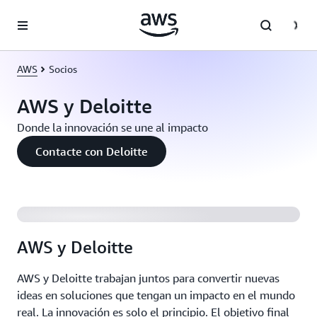
Saltar al contenido principal
AWS
Socios
AWS y Deloitte
Donde la innovación se une al impacto
Deloitte y AWS: Donde la innovación se une al
Contacte con Deloitte
impacto
AWS y Deloitte
AWS y Deloitte trabajan juntos para convertir nuevas
ideas en soluciones que tengan un impacto en el mundo
real. La innovación es solo el principio. El objetivo final