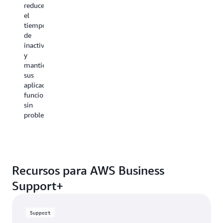
retorno
reduce
continuidad
de
el
empresarial.
la
tiempo
inversión
de
claro
inactividad
conforme
y
escalan
mantiene
las
sus
operacion
aplicaciones
funcionando
sin
problemas.
Recursos para AWS Business
Support+
Support