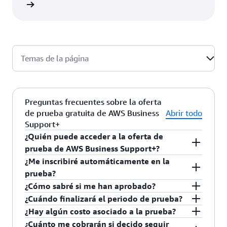
rmación
Temas de la página
Preguntas frecuentes sobre la oferta
de prueba gratuita de AWS Business
Abrir todo
Support+
¿Quién puede acceder a la oferta de
prueba de AWS Business Support+?
¿Me inscribiré automáticamente en la
Para poder optar a esta oferta, la cuenta
prueba?
identificada en la expresión de interés debe: no
¿Cómo sabré si me han aprobado?
estar suscrita actualmente a AWS Support en los
Si su cuenta cumple los requisitos de la
¿Cuándo finalizará el periodo de prueba?
niveles Business Support+, Enterprise o Unified
promoción, se aplicará la oferta y la cuenta se
Al solicitar su registro en la prueba, se le
¿Hay algún costo asociado a la prueba?
Operations; facturar directamente con AWS y no
inscribirá automáticamente en Business
notificará automáticamente si su cuenta se
El periodo promocional comienza en la fecha en
¿Cuánto me cobrarán si decido seguir