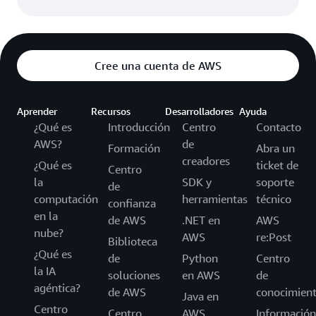
Cree una cuenta de AWS
Aprender
Recursos
Desarrolladores
Ayuda
¿Qué es
Introducción
Centro
Contacto
AWS?
de
Formación
Abra un
creadores
¿Qué es
ticket de
Centro
la
SDK y
soporte
de
computación
herramientas
técnico
confianza
en la
de AWS
.NET en
AWS
nube?
AWS
re:Post
Biblioteca
¿Qué es
de
Python
Centro
la IA
soluciones
en AWS
de
agéntica?
de AWS
conocimien
Java en
Centro
Centro
AWS
Información