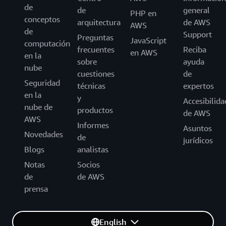
de
de
general
PHP en
conceptos
arquitectura
de AWS
AWS
de
Support
Preguntas
JavaScript
computación
frecuentes
Reciba
en AWS
en la
sobre
ayuda
nube
cuestiones
de
Seguridad
técnicas
expertos
en la
y
Accesibilida
nube de
productos
de AWS
AWS
Informes
Asuntos
Novedades
de
jurídicos
Blogs
analistas
Notas
Socios
de
de AWS
prensa
English