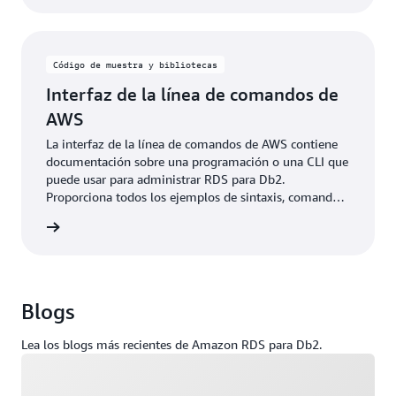
Código de muestra y bibliotecas
Interfaz de la línea de comandos de
AWS
La interfaz de la línea de comandos de AWS contiene
documentación sobre una programación o una CLI que
puede usar para administrar RDS para Db2.
Proporciona todos los ejemplos de sintaxis, comandos
y comandos comunes de la CLI de RDS para Db2.
rmación
Blogs
Lea los blogs más recientes de Amazon RDS para Db2.
Cargando