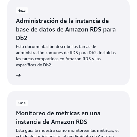
Guía
Administración de la instancia de
base de datos de Amazon RDS para
Db2
Esta documentación describe las tareas de
administración comunes de RDS para Db2, incluidas
las tareas compartidas en Amazon RDS y las
específicas de Db2.
rmación
Guía
Monitoreo de métricas en una
instancia de Amazon RDS
Esta guía le muestra cómo monitorear las métricas, el
estado de las instancias, el rendimiento de Amazon