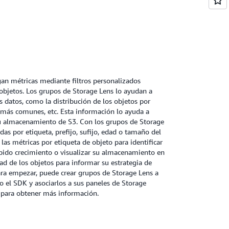
ns a través de Amazon CloudWatch para crear
Watch para enviar métricas a los socios de
ens, puede ver las métricas filtradas por
edad o tamaño del objeto. Por ejemplo, puede
queta de objeto para identificar los conjuntos
cimiento o visualizar su almacenamiento en
tigüedad de los objetos para informar su
an métricas mediante filtros personalizados
e almacenamiento.
objetos. Los grupos de Storage Lens lo ayudan a
us datos, como la distribución de los objetos por
s más comunes, etc. Esta información lo ayuda a
 almacenamiento de S3. Con los grupos de Storage
adas por etiqueta, prefijo, sufijo, edad o tamaño del
 las métricas por etiqueta de objeto para identificar
pido crecimiento o visualizar su almacenamiento en
ad de los objetos para informar su estrategia de
ra empezar, puede crear grupos de Storage Lens a
 o el SDK y asociarlos a sus paneles de Storage
para obtener más información.