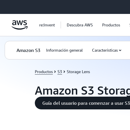
Saltar al contenido principal
re:Invent
Descubra AWS
Productos
Amazon S3
Información general
Características
Productos
S3
Storage Lens
Amazon S3 Storag
Guía del usuario para comenzar a usar S