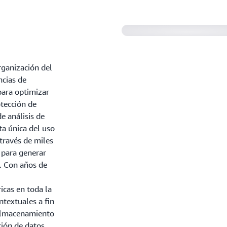
rganización del
ncias de
para optimizar
otección de
e análisis de
a única del uso
través de miles
 para generar
n. Con años de
icas en toda la
textuales a fin
 almacenamiento
ión de datos.