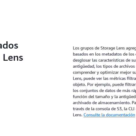
métricas de S3 Storage Le
alarmas o a la API de Cloud
observabilidad integrados.
Con los grupos de Storage L
etiqueta, prefijo, sufijo, 
filtrar las métricas por eti
de datos de más rápido cre
zados
función del tamaño y la an
Los grupos de Storage Lens agreg
estrategia de archivado d
 Lens
basados en los metadatos de los 
desglosar las características de s
antigüedad, los tipos de archivo
comprender y optimizar mejor su
Lens, puede ver las métricas filtr
objeto. Por ejemplo, puede filtrar
los conjuntos de datos de más rá
función del tamaño y la antigüed
archivado de almacenamiento. Pa
través de la consola de S3, la CLI
Lens.
Consulte la documentación