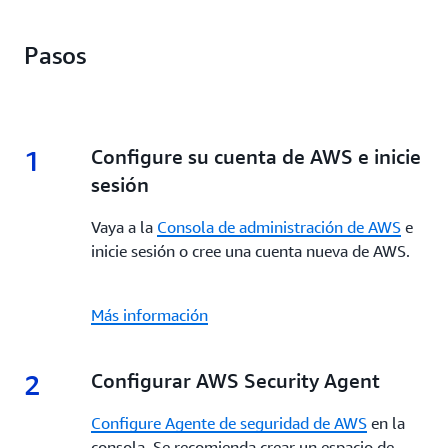
Pasos
1
1.
Configure su cuenta de AWS e inicie
sesión
Vaya a la
Consola de administración de AWS
e
inicie sesión o cree una cuenta nueva de AWS.
Más información
2
2.
Configurar AWS Security Agent
Configure Agente de seguridad de AWS
en la
consola. Se recomienda crear un espacio de