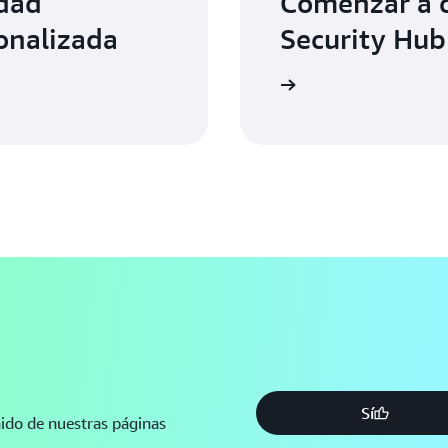
idad
Comenzar a 
onalizada
Security Hub
Inicie sesión
Sí
nido de nuestras páginas