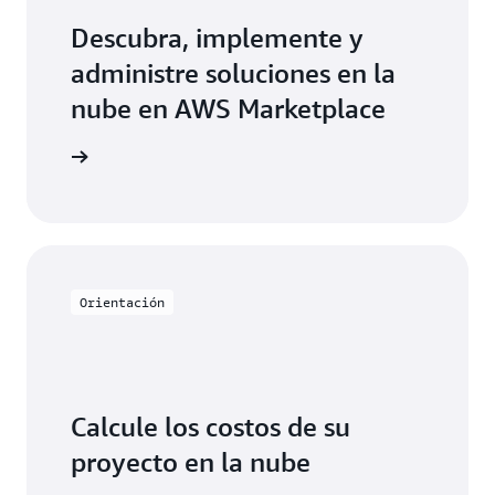
contenedores,
almacenamiento
, servicios de redes,
etc.
Descubra, implemente y
administre soluciones en la
Explore todas las guías de toma de decisiones
nube en AWS Marketplace
ketplace
Orientación
Calcule los costos de su
proyecto en la nube