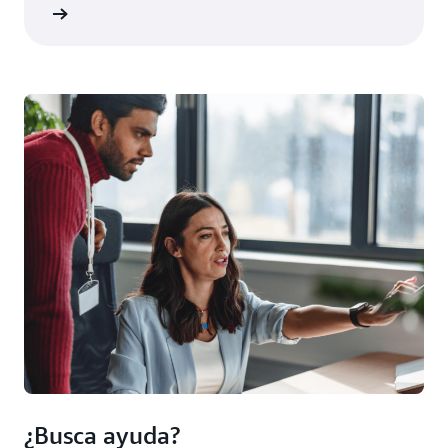
ístrese
¿Busca ayuda?