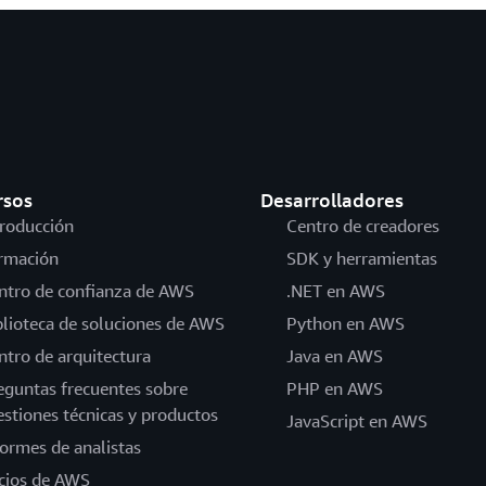
rsos
Desarrolladores
troducción
Centro de creadores
rmación
SDK y herramientas
ntro de confianza de AWS
.NET en AWS
blioteca de soluciones de AWS
Python en AWS
ntro de arquitectura
Java en AWS
eguntas frecuentes sobre
PHP en AWS
estiones técnicas y productos
JavaScript en AWS
formes de analistas
cios de AWS