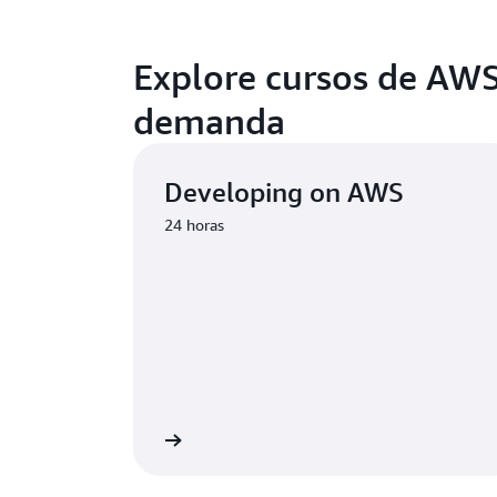
Explore cursos de AWS
demanda
Developing on AWS
24 horas
omience a aprender
Comience 