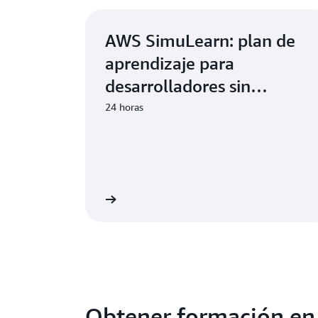
AWS SimuLearn: plan de
aprendizaje para
desarrolladores sin
servidor
24 horas
omience a aprender
Comience 
Obtener formación en 