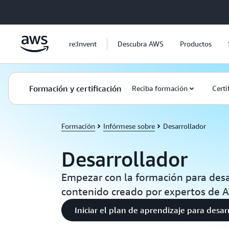
Saltar al contenido principal
re:Invent
Descubra AWS
Productos
Formación y certificación
Reciba formación
Certi
Formación
Infórmese sobre
Desarrollador
Desarrollador
Empezar con la formación para desa
contenido creado por expertos de 
Iniciar el plan de aprendizaje para desar