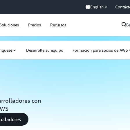
English
Contáct
Soluciones
Precios
Recursos
B
fíquese
Desarrolle su equipo
Formación para socios de AWS
rrolladores con
AWS
rolladores