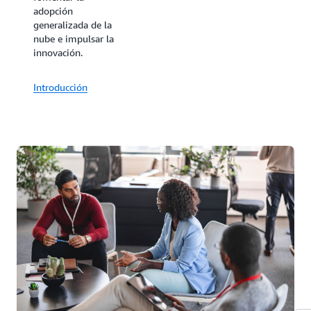
adopción
Impulse el
generalizada de la
desarrollo de su
nube e impulsar la
organización para
innovación.
mejorar la atención
al cliente,
desarrollar y retener
Introducción
el talento experto
en la nube y
potenciar el
crecimiento
empresarial.
Cuando su equipo
obtiene
certificaciones de
AWS, sus clientes
confían más en las
competencias
técnicas en la nube
que su organización
ha validado. Esto
genera confianza en