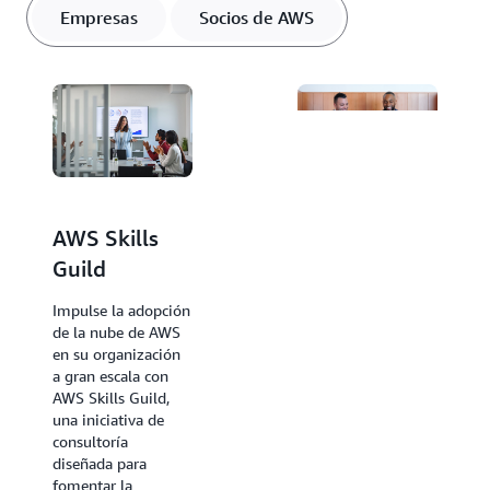
Empresas
Socios de AWS
Formación y
AWS Skills
certificación
Guild
para socios
Impulse la adopción
de AWS
de la nube de AWS
en su organización
Mantenga a su
a gran escala con
equipo al día con
AWS Skills Guild,
las más recientes
una iniciativa de
tecnologías de AWS
consultoría
a través de una
diseñada para
formación
fomentar la
personalizada.