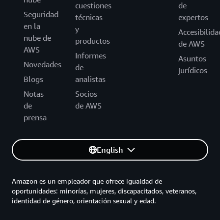
cuestiones
de
Seguridad
técnicas
expertos
en la
y
Accesibilida
nube de
productos
de AWS
AWS
Informes
Asuntos
Novedades
de
jurídicos
Blogs
analistas
Notas
Socios
de
de AWS
prensa
English
Amazon es un empleador que ofrece igualdad de
oportunidades: minorías, mujeres, discapacitados, veteranos,
identidad de género, orientación sexual y edad.