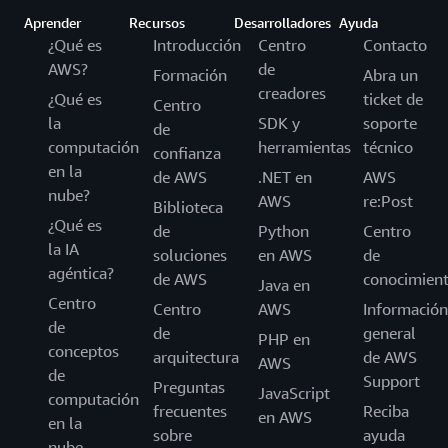
Aprender
Recursos
Desarrolladores
Ayuda
¿Qué es
Introducción
Centro
Contacto
AWS?
de
Formación
Abra un
creadores
¿Qué es
ticket de
Centro
la
SDK y
soporte
de
computación
herramientas
técnico
confianza
en la
de AWS
.NET en
AWS
nube?
AWS
re:Post
Biblioteca
¿Qué es
de
Python
Centro
la IA
soluciones
en AWS
de
agéntica?
de AWS
conocimien
Java en
Centro
Centro
AWS
Información
de
de
general
PHP en
conceptos
arquitectura
de AWS
AWS
de
Support
Preguntas
JavaScript
computación
frecuentes
Reciba
en AWS
en la
sobre
ayuda
nube