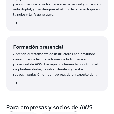
para su negocio con formación experiencial y cursos en
aula digital, y manténgase al ritmo de la tecnología en
la nube y la IA generativa.
r ahora
Formación presencial
Aprenda directamente de instructores con profundo
conocimiento técnico a través de la formación
presencial de AWS. Los equipos tienen la oportunidad
de plantear dudas, resolver desafíos y recibir
retroalimentación en tiempo real de un experto de
AWS. Adopte las prácticas recomendadas y mejore sus
nciales
habilidades en un entorno real.
Para empresas y socios de AWS