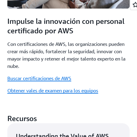
su capacidad para
ofrecer soluciones
en la nube seguras,
Impulse la innovación con personal
fiables y escalables.
certificado por AWS
Más información
sobre la formación
de socios de AWS
Con certificaciones de AWS, las organizaciones pueden
crear más rápido, fortalecer la seguridad, innovar con
Descubra cómo
mayor impacto y retener el mejor talento experto en la
prepararse para las
certificaciones de
nube.
socios de AWS
Buscar certificaciones de AWS
Obtener vales de examen para los equipos
Recursos
Understanding the Value of AWS