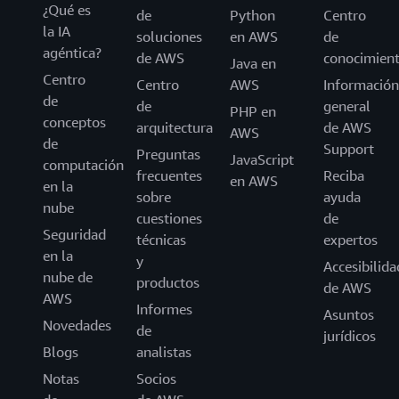
¿Qué es
de
Python
Centro
la IA
soluciones
en AWS
de
agéntica?
de AWS
conocimien
Java en
Centro
Centro
AWS
Información
de
de
general
PHP en
conceptos
arquitectura
de AWS
AWS
de
Support
Preguntas
JavaScript
computación
frecuentes
Reciba
en AWS
en la
sobre
ayuda
nube
cuestiones
de
Seguridad
técnicas
expertos
en la
y
Accesibilida
nube de
productos
de AWS
AWS
Informes
Asuntos
Novedades
de
jurídicos
Blogs
analistas
Notas
Socios