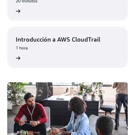
20 minutos
prender
Introducción a AWS CloudTrail
1 hora
prender