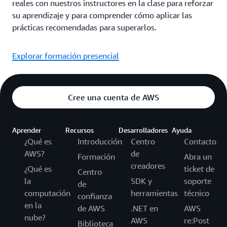
reales con nuestros instructores en la clase para reforzar
su aprendizaje y para comprender cómo aplicar las
prácticas recomendadas para superarlos.
Explorar formación presencial
Cree una cuenta de AWS
Aprender
Recursos
Desarrolladores
Ayuda
¿Qué es
Introducción
Centro
Contacto
AWS?
de
Formación
Abra un
creadores
¿Qué es
ticket de
Centro
la
SDK y
soporte
de
computación
herramientas
técnico
confianza
en la
de AWS
.NET en
AWS
nube?
AWS
re:Post
Biblioteca