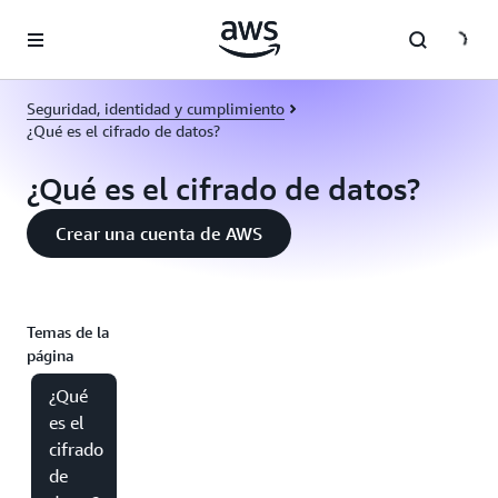
Saltar al contenido principal
Seguridad, identidad y cumplimiento
¿Qué es el cifrado de datos?
¿Qué es el cifrado de datos?
Crear una cuenta de AWS
Temas de la
página
¿Qué
es el
cifrado
de