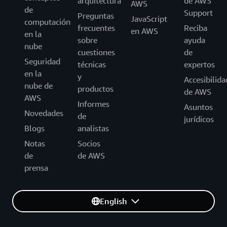
arquitectura
de AWS
AWS
de
Support
Preguntas
JavaScript
computación
frecuentes
Reciba
en AWS
en la
sobre
ayuda
nube
cuestiones
de
Seguridad
técnicas
expertos
en la
y
Accesibilida
nube de
productos
de AWS
AWS
Informes
Asuntos
Novedades
de
jurídicos
Blogs
analistas
Notas
Socios
de
de AWS
prensa
English