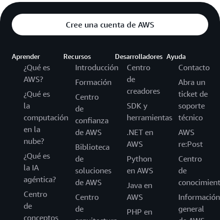
Cree una cuenta de AWS
Aprender
Recursos
Desarrolladores
Ayuda
¿Qué es
Introducción
Centro
Contacto
AWS?
de
Formación
Abra un
creadores
¿Qué es
ticket de
Centro
la
SDK y
soporte
de
computación
herramientas
técnico
confianza
en la
de AWS
.NET en
AWS
nube?
AWS
re:Post
Biblioteca
¿Qué es
de
Python
Centro
la IA
soluciones
en AWS
de
agéntica?
de AWS
conocimien
Java en
Centro
Centro
AWS
Información
de
de
general
PHP en
conceptos