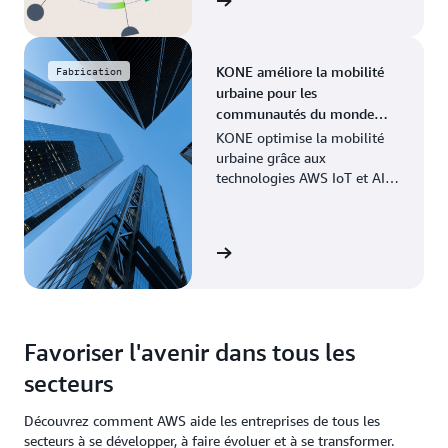
Voir le témoignage
KONE améliore la mobilité
Fabrication
urbaine pour les
communautés du monde
entier
KONE optimise la mobilité
urbaine grâce aux
technologies AWS IoT et AI,
permettant une maintenance
prédictive et une efficacité
accrue.
Voir le témoignage
Favoriser l'avenir dans tous les
secteurs
Découvrez comment AWS aide les entreprises de tous les
secteurs à se développer, à faire évoluer et à se transformer.