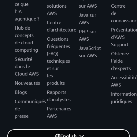
ce que
solutions
sur AWS
Centre
l’IA
AWS
de
Java sur
agentique ?
connaissanc
Centre
AWS
Hub de
d'architecture
Présentatio
PHP sur
concepts
d’AWS
Questions
AWS
de cloud
Support
fréquentes
JavaScript
computing
(FAQ)
Obtenez
sur AWS
Sécurité
techniques
l’aide
dans le
et sur
d’experts
Cloud AWS
les
Accessibilit
Nouveautés
produits
AWS
Blogs
Rapports
Information
d'analystes
Communiqués
juridiques
de
Partenaires
presse
AWS
English