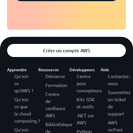
Créer un compte AWS
Apprendre
Ressources
Développeurs
Aide
Qu’est-
Démarrer
Centre
Contactez-
ce
pour
nous
Formation
qu’AWS ?
concepteurs
Soumettez
Centre
Qu’est-
Kits SDK
un ticket
de
ce que
et outils
de
confiance
le cloud
support
AWS
.NET sur
computing ?
AWS
AWS
Bibliothèque
Qu’est-
re:Post
de
Python