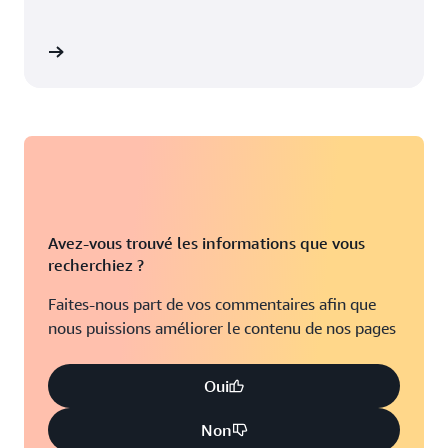
Jacksonville, Floride
Seattle, Washington
Kansas City, Missouri
South Bend, Indiana
cticiel
Los Angeles, Californie
Saint-Louis, Missouri
Miami, Floride
Baie de Tampa, Floride
Minneapolis, Minnesota
Toronto, Ontario
Montréal, Québec
Washington D.C.
Avez-vous trouvé les informations que vous
Nashville, Tennessee
recherchiez ?
Faites-nous part de vos commentaires afin que
nous puissions améliorer le contenu de nos pages
Oui
Non