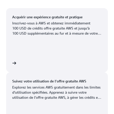
périphériques et 3 Emplacements de caches
Mexique (Centre)
périphériques.
USA Ouest (Californie du Nord)
Acquérir une expérience gratuite et pratique
Ashburn, Virginia
New York, New York
USA Est (Virginie du Nord)
Inscrivez-vous à AWS et obtenez immédiatement
Atlanta, Géorgie
Newark, New Jersey
100 USD de crédits offre gratuite AWS et jusqu’à
USA Est (Ohio)
100 USD supplémentaires au fur et à mesure de votre
Boston, Massachusetts
USA Ouest (Oregon)
Palo Alto, Californie
exploration. Vous pouvez tester gratuitement les
services AWS pendant une durée maximale de 6 mois.
Disponible
Bientôt disponible
Chicago, Illinois
Phoenix, Arizona
Vous ne paierez que lorsque vous serez prêt à vous
développer.
Columbus, Ohio
Philadelphie,
gratuit
Pennsylvanie
Dallas/Fort Worth,
Texas
Portland, Oregon
Suivez votre utilisation de l’offre gratuite AWS
Denver, Colorado
Querétaro, Mexique
Explorez les services AWS gratuitement dans les limites
d’utilisation spécifiées. Apprenez à suivre votre
Hayward, Californie
Salt Lake City, Utah
utilisation de l’offre gratuite AWS, à gérer les crédits et à
configurer des alertes de coûts dans ce didacticiel de
Houston, Texas
San José, Californie
10 minutes.