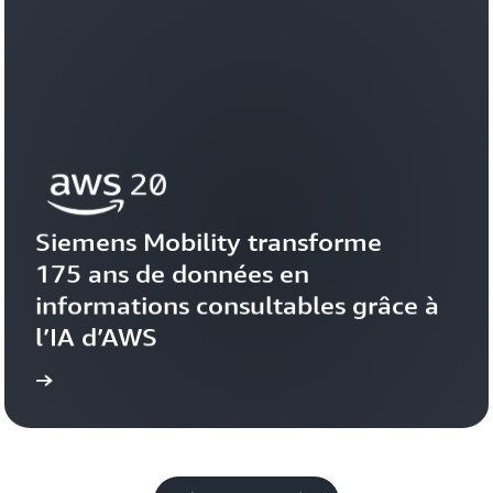
Siemens Mobility transforme 
175 ans de données en 
informations consultables grâce à 
l’IA d’AWS
gnage
Voir le témoi