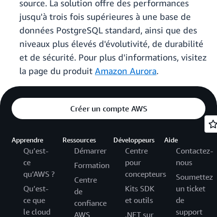
source. La solution offre des performances
jusqu'à trois fois supérieures à une base de
données PostgreSQL standard, ainsi que des
niveaux plus élevés d'évolutivité, de durabilité
et de sécurité. Pour plus d'informations, visitez
la page du produit
Amazon Aurora
.
Créer un compte AWS
Apprendre
Ressources
Développeurs
Aide
Qu’est-
Démarrer
Centre
Contactez-
ce
pour
nous
Formation
qu’AWS ?
concepteurs
Soumettez
Centre
Qu’est-
Kits SDK
un ticket
de
ce que
et outils
de
confiance
le cloud
support
AWS
.NET sur