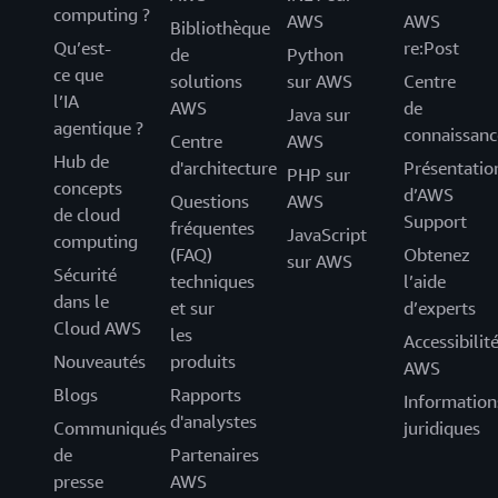
computing ?
AWS
AWS
Bibliothèque
Qu’est-
re:Post
de
Python
ce que
solutions
sur AWS
Centre
l’IA
AWS
de
Java sur
agentique ?
connaissanc
Centre
AWS
Hub de
d'architecture
Présentatio
PHP sur
concepts
d’AWS
Questions
AWS
de cloud
Support
fréquentes
JavaScript
computing
(FAQ)
Obtenez
sur AWS
Sécurité
techniques
l’aide
dans le
et sur
d’experts
Cloud AWS
les
Accessibilit
Nouveautés
produits
AWS
Blogs
Rapports
Information
d'analystes
Communiqués
juridiques
de
Partenaires
presse
AWS