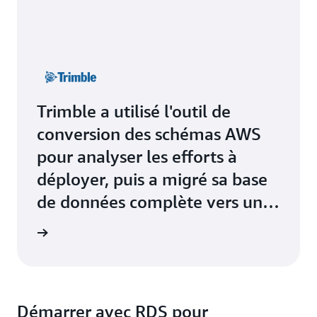
Trimble a utilisé l'outil de
conversion des schémas AWS
pour analyser les efforts à
déployer, puis a migré sa base
de données complète vers un
service PostgreSQL géré sur
 Trimble
Amazon RDS.
Démarrer avec RDS pour