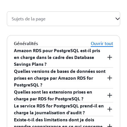
Sujets de la page
Généralités
Ouvrir tout
Amazon RDS pour PostgreSQL est-il pris
en charge dans le cadre des Database
Savings Plans ?
Quelles versions de bases de données sont
Oui, vous pouvez souscrire un Database Savings
prises en charge par Amazon RDS for
Plan pour votre utilisation d'Amazon RDS pour
PostgreSQL ?
PostgreSQL et réduire vos coûts jusqu'à 20 % si
Quelles sont les extensions prises en
vous vous engagez à utiliser un volume
Amazon RDS for PostgreSQL prend actuellement
charge par RDS for PostgreSQL ?
d'utilisation constant sur une période d'un an. Des
en charge PostgreSQL 13, 14, 15, 16 et 17. RDS
Le service RDS for PostgreSQL prend-il en
informations supplémentaires sur l'utilisation
for PostgreSQL prend également en charge
Pour connaître la liste des extensions prises en
charge la journalisation d'audit ?
possible sont disponibles sur la
page de
PostgreSQL 11 et 12 via Amazon RDS Extended
charge, consultez le guide de l'utilisateur Amazon
Existe-t-il des limitations dont je dois
tarification des Database Savings Plans
.
Support. Pour en savoir plus, consultez le
Guide
RDS. Pour demander une assistance pour des
RDS for PostgreSQL prend en charge plusieurs
prendre connaissance en ce qui concerne