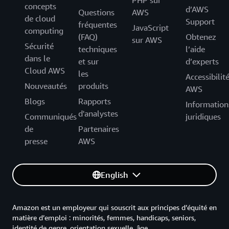
PHP sur
concepts
d’AWS
Questions
AWS
de cloud
Support
fréquentes
JavaScript
computing
(FAQ)
Obtenez
sur AWS
Sécurité
techniques
l’aide
dans le
et sur
d’experts
Cloud AWS
les
Accessibilit
Nouveautés
produits
AWS
Blogs
Rapports
Information
d'analystes
Communiqués
juridiques
de
Partenaires
presse
AWS
English
Amazon est un employeur qui souscrit aux principes d’équité en
matière d’emploi : minorités, femmes, handicaps, seniors,
identité de genre, orientation sexuelle, âge.