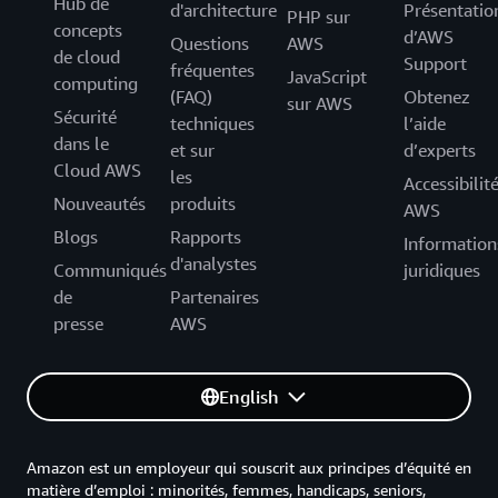
Hub de
d'architecture
Présentatio
PHP sur
concepts
d’AWS
Questions
AWS
de cloud
Support
fréquentes
JavaScript
computing
(FAQ)
Obtenez
sur AWS
Sécurité
techniques
l’aide
dans le
et sur
d’experts
Cloud AWS
les
Accessibilit
Nouveautés
produits
AWS
Blogs
Rapports
Information
d'analystes
Communiqués
juridiques
de
Partenaires
presse
AWS
English
Amazon est un employeur qui souscrit aux principes d’équité en
matière d’emploi : minorités, femmes, handicaps, seniors,