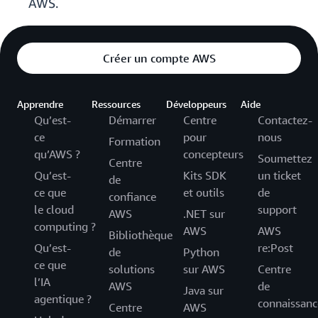
AWS.
Créer un compte AWS
Apprendre
Ressources
Développeurs
Aide
Qu’est-
Démarrer
Centre
Contactez-
ce
pour
nous
Formation
qu’AWS ?
concepteurs
Soumettez
Centre
Qu’est-
Kits SDK
un ticket
de
ce que
et outils
de
confiance
le cloud
support
AWS
.NET sur
computing ?
AWS
AWS
Bibliothèque
Qu’est-
re:Post
de
Python
ce que
solutions
sur AWS
Centre
l’IA
AWS
de
Java sur
agentique ?
connaissanc
Centre
AWS