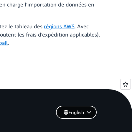
 en charge l’importation de données en
tez le tableau des
régions AWS
. Avec
utent les frais d'expédition applicables).
all
.
English