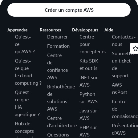
Créer un compte AWS
Apprendre
Ressources
Développeurs
Aide
Qu’est-
Démarrer
Centre
Contactez-
ce
pour
nous
Formation
qu’AWS ?
concepteurs
Soumettez
Centre
Qu’est-
Kits SDK
un ticket
de
ce que
et outils
de
confiance
le cloud
support
AWS
.NET sur
computing ?
AWS
AWS
Bibliothèque
Qu’est-
re:Post
de
Python
ce que
solutions
sur AWS
Centre
l’IA
AWS
de
Java sur
agentique ?
connaissanc
Centre
AWS
Hub de
d'architecture
Présentatio
PHP sur
concepts
d’AWS
Questions
AWS