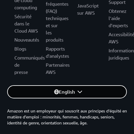
de cloud
Support
fréquentes
JavaScript
computing
(FAQ)
Obtenez
sur AWS
Sécurité
techniques
l’aide
dans le
et sur
d’experts
Cloud AWS
les
Accessibilit
Nouveautés
produits
AWS
Blogs
Rapports
Information
d'analystes
Communiqués
juridiques
de
Partenaires
presse
AWS
English
Amazon est un employeur qui souscrit aux principes d’équité en
matière d’emploi : minorités, femmes, handicaps, seniors,
identité de genre, orientation sexuelle, âge.