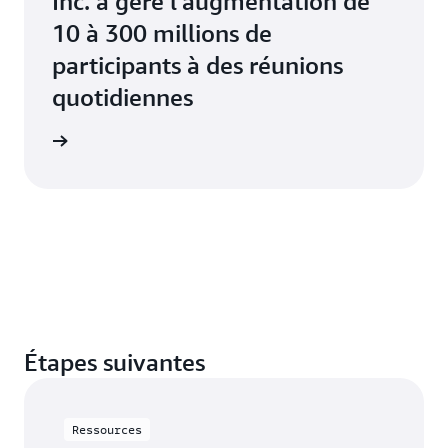
Inc. a géré l'augmentation de
10 à 300 millions de
participants à des réunions
quotidiennes
e de cas
Étapes suivantes
Ressources