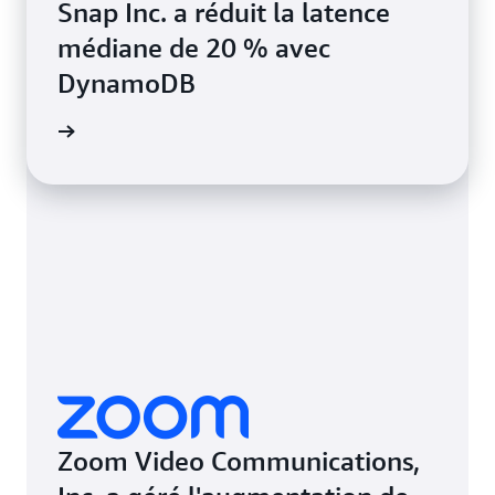
Snap Inc. a réduit la latence
médiane de 20 % avec
DynamoDB
e de cas
Zoom Video Communications,