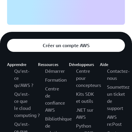
Créer un compte AWS
Apprendre
Ressources
Développeurs
Aide
Qu’est-
Démarrer
Centre
Contactez-
ce
pour
nous
Formation
qu’AWS ?
concepteurs
Soumettez
Centre
Qu’est-
Kits SDK
un ticket
de
ce que
et outils
de
confiance
le cloud
support
AWS
.NET sur
computing ?
AWS
AWS
Bibliothèque
Qu’est-
re:Post
de
Python
ce que