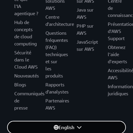
solutions
sur AWS
Centre
l’IA
AWS
de
Java sur
agentique ?
connaissanc
Centre
AWS
Hub de
d'architecture
Présentatio
PHP sur
concepts
d’AWS
Questions
AWS
de cloud
Support
fréquentes
JavaScript
computing
(FAQ)
Obtenez
sur AWS
Sécurité
techniques
l’aide
dans le
et sur
d’experts
Cloud AWS
les
Accessibilit
Nouveautés
produits
AWS
Blogs
Rapports
Information
d'analystes
Communiqués
juridiques
de
Partenaires
presse
AWS
English