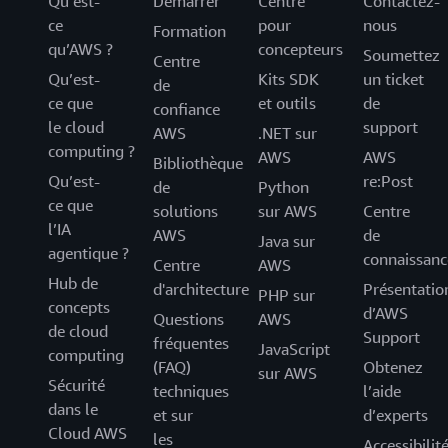
Qu’est-
Démarrer
Centre
Contactez-
ce
pour
nous
Formation
qu’AWS ?
concepteurs
Soumettez
Centre
Qu’est-
Kits SDK
un ticket
de
ce que
et outils
de
confiance
le cloud
support
AWS
.NET sur
computing ?
AWS
AWS
Bibliothèque
Qu’est-
re:Post
de
Python
ce que
solutions
sur AWS
Centre
l’IA
AWS
de
Java sur
agentique ?
connaissanc
Centre
AWS
Hub de
d'architecture
Présentatio
PHP sur
concepts
d’AWS
Questions
AWS
de cloud
Support
fréquentes
JavaScript
computing
(FAQ)
Obtenez
sur AWS
Sécurité
techniques
l’aide
dans le
et sur
d’experts
Cloud AWS
les
Accessibilit