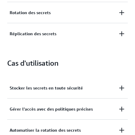
Gestion de l’accès aux secrets.
Rotation des secrets
Rotation automatique des secrets.
Réplication des secrets
Répliquer les secrets pour prendre en charge les
scénarios de reprise après sinistre.
Cas d'utilisation
Stocker les secrets en toute sécurité
Stocker et gérer de manière centralisée les
Gérer l'accès avec des politiques précises
informations d'identification, les clés d'API et
d'autres secrets.
Utiliser les politiques d'autorisation
Automatiser la rotation des secrets