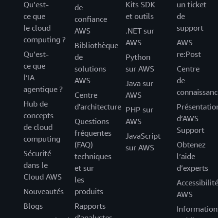
Qu’est-
Kits SDK
un ticket
de
ce que
et outils
de
confiance
le cloud
support
AWS
.NET sur
computing ?
AWS
AWS
Bibliothèque
Qu’est-
re:Post
de
Python
ce que
solutions
sur AWS
Centre
l’IA
AWS
de
Java sur
agentique ?
connaissanc
Centre
AWS
Hub de
d'architecture
Présentatio
PHP sur
concepts
d’AWS
Questions
AWS
de cloud
Support
fréquentes
JavaScript
computing
(FAQ)
Obtenez
sur AWS
Sécurité
techniques
l’aide
dans le
et sur
d’experts
Cloud AWS
les
Accessibilit
Nouveautés
produits
AWS
Blogs
Rapports
Information
d'analystes