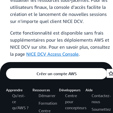
visualiser les ressources sous-jacentes. Pour les
utilisateurs finaux, la console d'accès facilite la
création et le lancement de nouvelles sessions
sur n'importe quel client NICE DCV.
Cette fonctionnalité est disponible sans frais
supplémentaires pour les déploiements AWS et
NICE DCV sur site. Pour en savoir plus, consultez
la page
NICE DCV Access Console
.
Créer un compte AWS
Apprendre
Ressources
Développeurs
Aide
Qu’est-
Démarrer
Centre
Contactez-
ce
pour
nous
Formation
qu’AWS ?
concepteurs
Soumettez
Centre