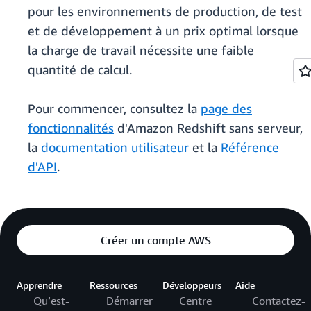
pour les environnements de production, de test
et de développement à un prix optimal lorsque
la charge de travail nécessite une faible
quantité de calcul.
Pour commencer, consultez la
page des
fonctionnalités
d'Amazon Redshift sans serveur,
la
documentation utilisateur
et la
Référence
d'API
.
Créer un compte AWS
Apprendre
Ressources
Développeurs
Aide
Qu’est-
Démarrer
Centre
Contactez-