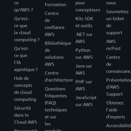
ce
pour
nous
Formation
qu’AWS ?
concepteurs
Soumettez
Centre
Qu’est-
Kits SDK
un ticket
de
ce que
et outils
de
confiance
le cloud
support
AWS
.NET sur
computing ?
AWS
AWS
Bibliothèque
Qu’est-
re:Post
de
Python
ce que
solutions
sur AWS
Centre
l’IA
AWS
de
Java sur
agentique ?
connaissanc
Centre
AWS
Hub de
d'architecture
Présentatio
PHP sur
concepts
d’AWS
Questions
AWS
de cloud
Support
fréquentes
JavaScript
computing
(FAQ)
Obtenez
sur AWS
Sécurité
techniques
l’aide
dans le
et sur
d’experts
Cloud AWS
les
Accessibilit
Nouveautés
produits