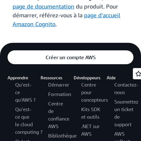
page de documentation
du produit. Pour
démarrer, référez-vous à la
page d'accueil
Amazon Cognito
.
Créer un compte AWS
Apprendre
Ressources
Développeurs
Aide
Qu’est-
Démarrer
Centre
Contactez-
ce
pour
nous
Formation
qu’AWS ?
concepteurs
Soumettez
Centre
Qu’est-
Kits SDK
un ticket
de
ce que
et outils
de
confiance
le cloud
support
AWS
.NET sur
computing ?
AWS
AWS
Bibliothèque