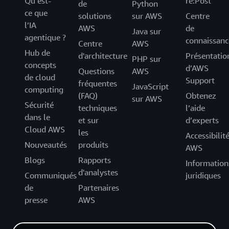
Qu’est-
re:Post
de
Python
ce que
solutions
sur AWS
Centre
l’IA
AWS
de
Java sur
agentique ?
connaissanc
Centre
AWS
Hub de
d'architecture
Présentatio
PHP sur
concepts
d’AWS
Questions
AWS
de cloud
Support
fréquentes
JavaScript
computing
(FAQ)
Obtenez
sur AWS
Sécurité
techniques
l’aide
dans le
et sur
d’experts
Cloud AWS
les
Accessibilit
Nouveautés
produits
AWS
Blogs
Rapports
Information
d'analystes
Communiqués
juridiques
de
Partenaires
presse
AWS