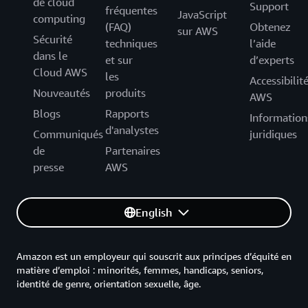
de cloud
Support
fréquentes
JavaScript
computing
(FAQ)
Obtenez
sur AWS
Sécurité
techniques
l’aide
dans le
et sur
d’experts
Cloud AWS
les
Accessibilit
Nouveautés
produits
AWS
Blogs
Rapports
Information
d'analystes
Communiqués
juridiques
de
Partenaires
presse
AWS
English
Amazon est un employeur qui souscrit aux principes d’équité en
matière d’emploi : minorités, femmes, handicaps, seniors,
identité de genre, orientation sexuelle, âge.