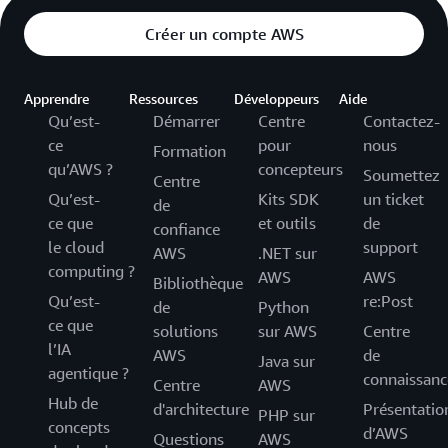
Créer un compte AWS
Apprendre
Ressources
Développeurs
Aide
Qu’est-
Démarrer
Centre
Contactez-
ce
pour
nous
Formation
qu’AWS ?
concepteurs
Soumettez
Centre
Qu’est-
Kits SDK
un ticket
de
ce que
et outils
de
confiance
le cloud
support
AWS
.NET sur
computing ?
AWS
AWS
Bibliothèque
Qu’est-
re:Post
de
Python
ce que
solutions
sur AWS
Centre
l’IA
AWS
de
Java sur
agentique ?
connaissanc
Centre
AWS
Hub de
d'architecture
Présentatio
PHP sur
concepts
d’AWS
Questions
AWS