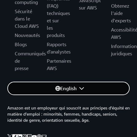
JavaScript
computing
(FAQ)
Obtenez
sur AWS
Sécurité
techniques
l’aide
dans le
et sur
d’experts
Cloud AWS
les
Accessibilit
Nouveautés
produits
AWS
Blogs
Rapports
Information
d'analystes
Communiqués
juridiques
de
Partenaires
presse
AWS
English
Amazon est un employeur qui souscrit aux principes d’équité en
matière d’emploi : minorités, femmes, handicaps, seniors,
identité de genre, orientation sexuelle, âge.