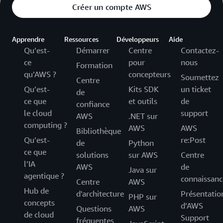
Créer un compte AWS
Apprendre
Ressources
Développeurs
Aide
Qu’est-
Démarrer
Centre
Contactez-
ce
pour
nous
Formation
qu’AWS ?
concepteurs
Soumettez
Centre
Qu’est-
Kits SDK
un ticket
de
ce que
et outils
de
confiance
le cloud
support
AWS
.NET sur
computing ?
AWS
AWS
Bibliothèque
Qu’est-
re:Post
de
Python
ce que
solutions
sur AWS
Centre
l’IA
AWS
de
Java sur
agentique ?
connaissanc
Centre
AWS
Hub de
d'architecture
Présentatio
PHP sur
concepts
d’AWS
Questions
AWS
de cloud
Support
fréquentes