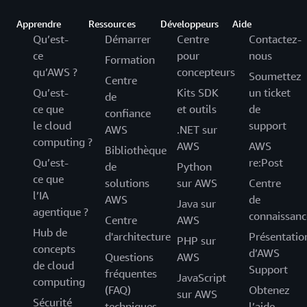
Apprendre
Ressources
Développeurs
Aide
Qu’est-
Démarrer
Centre
Contactez-
ce
pour
nous
Formation
qu’AWS ?
concepteurs
Soumettez
Centre
Qu’est-
Kits SDK
un ticket
de
ce que
et outils
de
confiance
le cloud
support
AWS
.NET sur
computing ?
AWS
AWS
Bibliothèque
Qu’est-
re:Post
de
Python
ce que
solutions
sur AWS
Centre
l’IA
AWS
de
Java sur
agentique ?
connaissanc
Centre
AWS
Hub de
d'architecture
Présentatio
PHP sur
concepts
d’AWS
Questions
AWS
de cloud
Support
fréquentes
JavaScript
computing
(FAQ)
Obtenez
sur AWS
Sécurité
techniques
l’aide