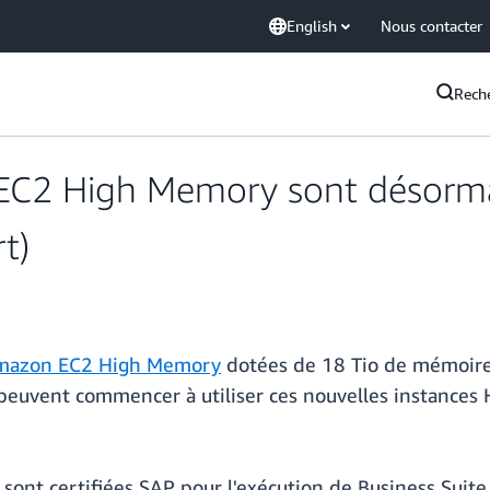
English
Nous contacter
Rech
EC2 High Memory sont désormai
t)
Amazon EC2 High Memory
dotées de 18 Tio de mémoire 
s peuvent commencer à utiliser ces nouvelles instances
ont certifiées SAP pour l'exécution de Business Sui