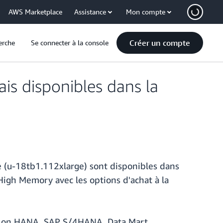
AWS Marketplace
Assistance
Mon compte
Créer un compte
erche
Se connecter à la console
s disponibles dans la
(u-18tb1.112xlarge) sont disponibles dans
 High Memory avec les options d'achat à la
te on HANA, SAP S/4HANA, Data Mart