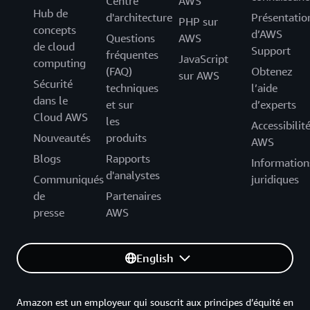
Centre
AWS
Hub de
d'architecture
Présentatio
PHP sur
concepts
d’AWS
Questions
AWS
de cloud
Support
fréquentes
JavaScript
computing
(FAQ)
Obtenez
sur AWS
Sécurité
techniques
l’aide
dans le
et sur
d’experts
Cloud AWS
les
Accessibilit
Nouveautés
produits
AWS
Blogs
Rapports
Information
d'analystes
Communiqués
juridiques
de
Partenaires
presse
AWS
English
Amazon est un employeur qui souscrit aux principes d’équité en