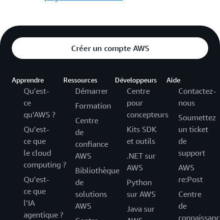
Créer un compte AWS
Apprendre
Ressources
Développeurs
Aide
Qu’est-
Démarrer
Centre
Contactez-
ce
pour
nous
Formation
qu’AWS ?
concepteurs
Soumettez
Centre
Qu’est-
Kits SDK
un ticket
de
ce que
et outils
de
confiance
le cloud
support
AWS
.NET sur
computing ?
AWS
AWS
Bibliothèque
Qu’est-
re:Post
de
Python
ce que
solutions
sur AWS
Centre
l’IA
AWS
de
Java sur
agentique ?
connaissanc