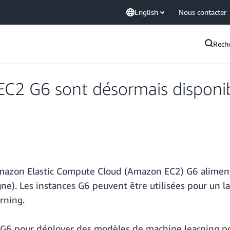
English
Nous contacter
Rech
C2 G6 sont désormais disponib
 Amazon Elastic Compute Cloud (Amazon EC2) G6 alime
e). Les instances G6 peuvent être utilisées pour un lar
rning.
es G6 pour déployer des modèles de machine learning po