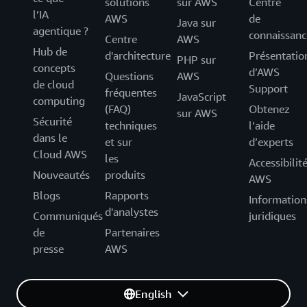
solutions
sur AWS
Centre
l’IA
AWS
de
Java sur
agentique ?
connaissanc
Centre
AWS
Hub de
d'architecture
Présentatio
PHP sur
concepts
d’AWS
Questions
AWS
de cloud
Support
fréquentes
JavaScript
computing
(FAQ)
Obtenez
sur AWS
Sécurité
techniques
l’aide
dans le
et sur
d’experts
Cloud AWS
les
Accessibilit
Nouveautés
produits
AWS
Blogs
Rapports
Information
d'analystes
Communiqués
juridiques
de
Partenaires
presse
AWS
English