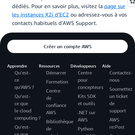
dédiés. Pour en savoir plus, visitez la
page sur
les instances X2i d'EC2
ou adressez-vous à vos
contacts habituels d'AWS Support.
Créer un compte AWS
Apprendre
Ressources
Développeurs
Aide
Qu’est-
Démarrer
Centre
Contactez-
ce
pour
nous
Formation
qu’AWS ?
concepteurs
Soumettez
Centre
Qu’est-
Kits SDK
un ticket
de
ce que
et outils
de
confiance
le cloud
support
AWS
.NET sur
computing ?
AWS
AWS
Bibliothèque
Qu’est-
re:Post
de
Python
ce que