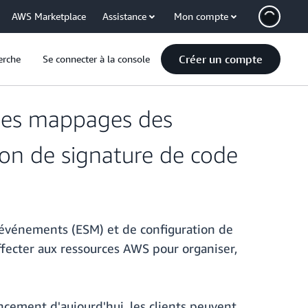
AWS Marketplace
Assistance
Mon compte
Créer un compte
erche
Se connecter à la console
des mappages des
ion de signature de code
événements (ESM) et de configuration de
affecter aux ressources AWS pour organiser,
ancement d'aujourd'hui, les clients peuvent