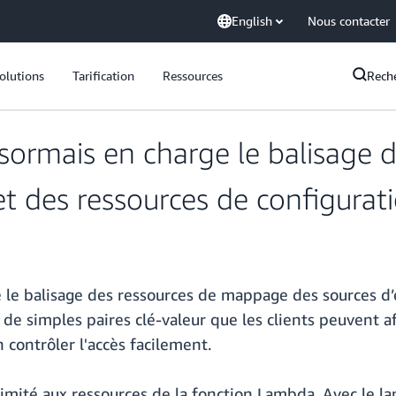
English
Nous contacter
olutions
Tarification
Ressources
Rech
rmais en charge le balisage 
t des ressources de configurat
e balisage des ressources de mappage des sources d’
 de simples paires clé-valeur que les clients peuvent 
n contrôler l'accès facilement.
 limité aux ressources de la fonction Lambda. Avec le l