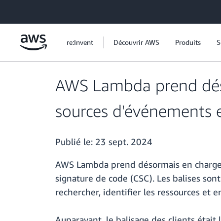
Passer au contenu principal
re:Invent
Découvrir AWS
Produits
S
AWS Lambda prend déso
sources d'événements e
Publié le:
23 sept. 2024
AWS Lambda prend désormais en charge l
signature de code (CSC). Les balises sont
rechercher, identifier les ressources et e
Auparavant, le balisage des clients était