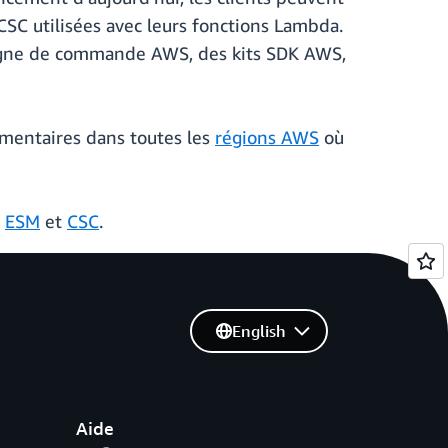
CSC utilisées avec leurs fonctions Lambda.
e ligne de commande AWS, des kits SDK AWS,
émentaires dans toutes les
régions AWS
où
r
ESM
et
CSC
.
English
Aide