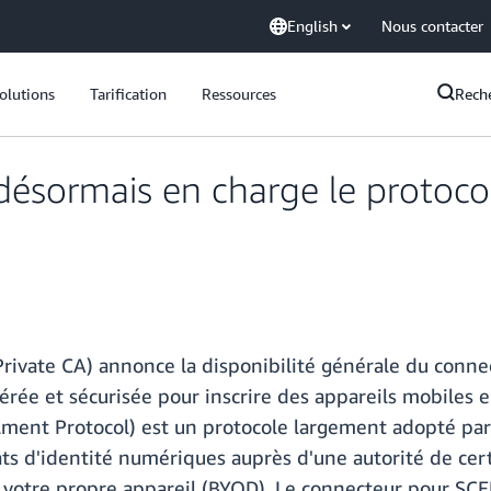
English
Nous contacter
olutions
Tarification
Ressources
Rech
ésormais en charge le protoco
rivate CA) annonce la disponibilité générale du connec
gérée et sécurisée pour inscrire des appareils mobiles e
lment Protocol) est un protocole largement adopté par 
ts d'identité numériques auprès d'une autorité de certi
nt votre propre appareil (BYOD). Le connecteur pour SCE