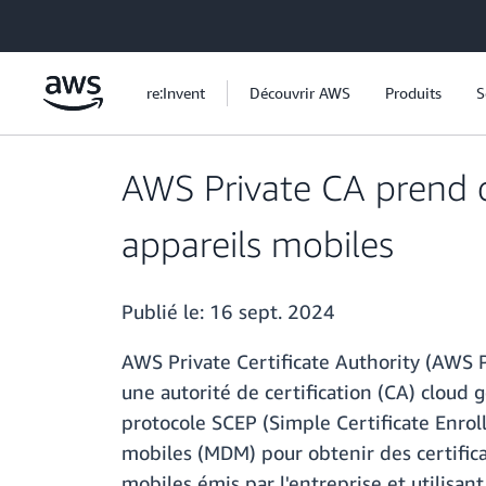
Passer au contenu principal
re:Invent
Découvrir AWS
Produits
S
AWS Private CA prend d
appareils mobiles
Publié le:
16 sept. 2024
AWS Private Certificate Authority (AWS P
une autorité de certification (CA) cloud 
protocole SCEP (Simple Certificate Enrol
mobiles (MDM) pour obtenir des certifica
mobiles émis par l'entreprise et utilisa