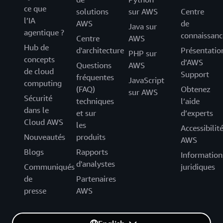
ce que
solutions
sur AWS
Centre
l’IA
AWS
de
Java sur
agentique ?
connaissanc
Centre
AWS
Hub de
d'architecture
Présentatio
PHP sur
concepts
d’AWS
Questions
AWS
de cloud
Support
fréquentes
JavaScript
computing
(FAQ)
Obtenez
sur AWS
Sécurité
techniques
l’aide
dans le
et sur
d’experts
Cloud AWS
les
Accessibilit
Nouveautés
produits
AWS
Blogs
Rapports
Information
d'analystes
Communiqués
juridiques
de
Partenaires
presse
AWS