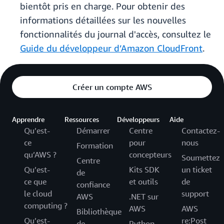
bientôt pris en charge.
Pour obtenir des
informations détaillées sur les nouvelles
fonctionnalités du journal d'accès, consultez le
Guide du développeur d’Amazon CloudFront
.
Créer un compte AWS
Apprendre
Ressources
Développeurs
Aide
Qu’est-
Démarrer
Centre
Contactez-
ce
pour
nous
Formation
qu’AWS ?
concepteurs
Soumettez
Centre
Qu’est-
Kits SDK
un ticket
de
ce que
et outils
de
confiance
le cloud
support
AWS
.NET sur
computing ?
AWS
AWS
Bibliothèque
Qu’est-
re:Post
de
Python