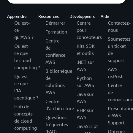
Apprendre
Ressources
Développeurs
Aide
Qu’est-
Démarrer
Centre
Contactez-
ce
pour
nous
Formation
qu’AWS ?
concepteurs
Soumettez
Centre
Qu’est-
Kits SDK
un ticket
de
ce que
et outils
de
confiance
le cloud
support
AWS
.NET sur
computing ?
AWS
AWS
Bibliothèque
Qu’est-
re:Post
de
Python
ce que
solutions
sur AWS
Centre
l’IA
AWS
de
Java sur
agentique ?
connaissanc
Centre
AWS
Hub de
d'architecture
Présentatio
PHP sur
concepts
d’AWS
Questions
AWS
de cloud
Support
fréquentes
JavaScript
computing
(FAQ)
Obtenez