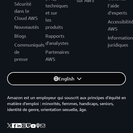
sur AWS
Sécurité
techniques
l’aide
dans le
et sur
d’experts
Cloud AWS
les
Accessibilit
Nouveautés
produits
AWS
Blogs
Rapports
Information
d'analystes
Communiqués
juridiques
de
Partenaires
presse
AWS
English
Amazon est un employeur qui souscrit aux principes d’équité en
matière d’emploi : minorités, femmes, handicaps, seniors,
identité de genre, orientation sexuelle, âge.